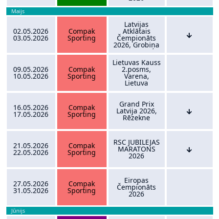
Maijs
Latvijas
02.05.2026
Compak
Atklātais
03.05.2026
Sporting
Čempionāts
2026, Grobiņa
Lietuvas Kauss
09.05.2026
Compak
2.posms,
10.05.2026
Sporting
Varena,
Lietuva
Grand Prix
16.05.2026
Compak
Latvija 2026,
17.05.2026
Sporting
Rēzekne
RSC JUBILEJAS
21.05.2026
Compak
MARATONS
22.05.2026
Sporting
2026
Eiropas
27.05.2026
Compak
Čempionāts
31.05.2026
Sporting
2026
Jūnijs