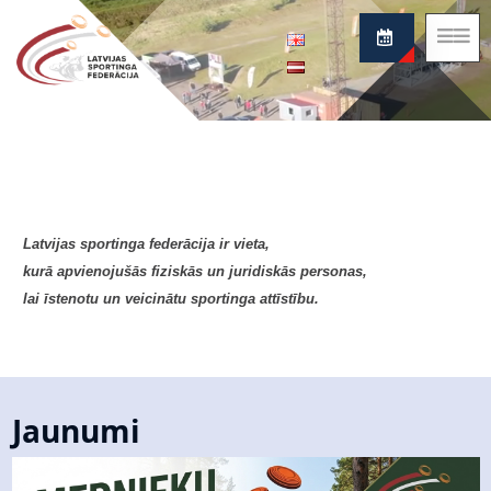
Federācija
Par mūsu sportu
Ziņas
Projekti
Noteikumi
Latvijas sportinga federācija ir vieta,
kurā apvienojušās fiziskās un juridiskās personas,
Kontakti
lai īstenotu un veicinātu sportinga attīstību.
Jaunumi