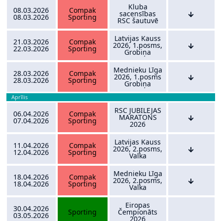
Kluba
08.03.2026
Compak
sacensības
08.03.2026
Sporting
RSC šautuvē
Latvijas Kauss
21.03.2026
Compak
2026, 1.posms,
22.03.2026
Sporting
Grobiņa
Mednieku Līga
28.03.2026
Compak
2026, 1.posms
28.03.2026
Sporting
Grobiņa
Aprīlis
RSC JUBILEJAS
06.04.2026
Compak
MARATONS
07.04.2026
Sporting
2026
Latvijas Kauss
11.04.2026
Compak
2026, 2.posms,
12.04.2026
Sporting
Valka
Mednieku Līga
18.04.2026
Compak
2026, 2.posms,
18.04.2026
Sporting
Valka
Eiropas
30.04.2026
Sporting
Čempionāts
03.05.2026
2026